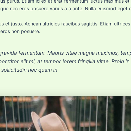
us purus. Etiam id ex at erat fermentum luctus maximus et ju
neque nec eros posuere varius a a ante. Nulla euismod eget 
 et justo. Aenean ultricies faucibus sagittis. Etiam ultrice
 eros non posuere.
gravida fermentum. Mauris vitae magna maximus, tempu
orttitor elit mi, at tempor lorem fringilla vitae. Proin
 sollicitudin nec quam in