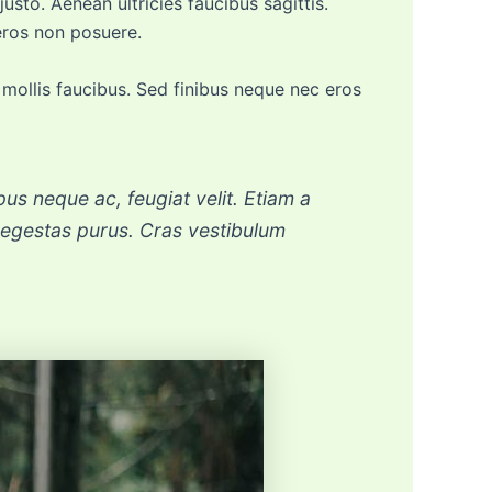
sto. Aenean ultricies faucibus sagittis.
eros non posuere.
s mollis faucibus. Sed finibus neque nec eros
s neque ac, feugiat velit. Etiam a
 in egestas purus. Cras vestibulum