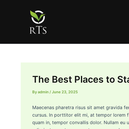
Skip
to
content
The Best Places to Sta
By
admin
/
June 23, 2025
Maecenas pharetra risus sit amet gravida fe
cursus. In porttitor elit mi, at tempor lorem 
quam in, tempor convallis dolor. Nullam eu u