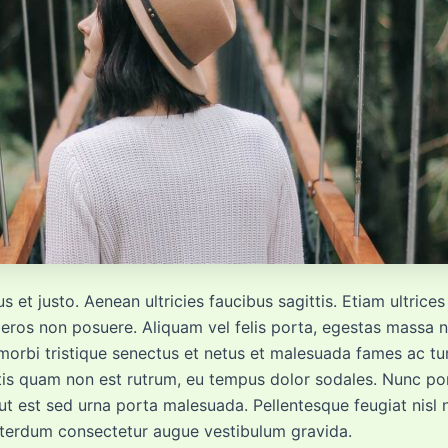
 et justo. Aenean ultricies faucibus sagittis. Etiam ultrice
eros non posuere. Aliquam vel felis porta, egestas massa ne
 morbi tristique senectus et netus et malesuada fames ac tu
ittis quam non est rutrum, eu tempus dolor sodales. Nunc po
t est sed urna porta malesuada. Pellentesque feugiat nisl ni
 interdum consectetur augue vestibulum gravida.