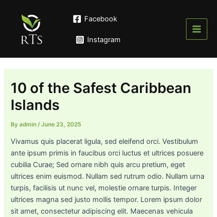
Skip
to
Facebook
content
Main
Instagram
Men
10 of the Safest Caribbean
Islands
By
admin
/
June 23, 2025
Vivamus quis placerat ligula, sed eleifend orci. Vestibulum
ante ipsum primis in faucibus orci luctus et ultrices posuere
cubilia Curae; Sed ornare nibh quis arcu pretium, eget
ultrices enim euismod. Nullam sed rutrum odio. Nullam urna
turpis, facilisis ut nunc vel, molestie ornare turpis. Integer
ultrices magna sed justo mollis tempor. Lorem ipsum dolor
sit amet, consectetur adipiscing elit. Maecenas vehicula